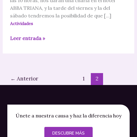
las 10 horas, nos darán una charla en el hotel
ABBA TRIANA, y la tarde del viernes y la del
sábado tendremos la posibilidad de que […]
Actividades
Taller
Leer entrada »
de
conducta
←
Anterior
1
2
Únete a nuestra causa y haz la diferencia hoy
DESCUBRE MÁS