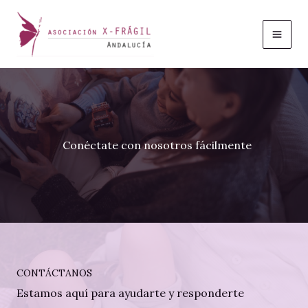
Ir
al
contenido
Conéctate con nosotros fácilmente
CONTÁCTANOS
Estamos aquí para ayudarte y responderte