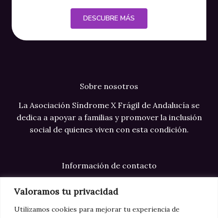
DESCUBRE MÁS
Sobre nosotros
La Asociación Síndrome X Frágil de Andalucía se
dedica a apoyar a familias y promover la inclusión
social de quienes viven con esta condición.
Información de contacto
Correo electrónico: info@xfragilandalucia.com
Valoramos tu privacidad
Teléfono: +34 123 123 123
Utilizamos cookies para mejorar tu experiencia de