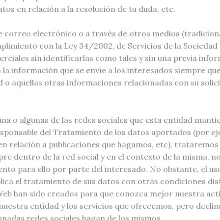
os en relación a la resolución de tu duda, etc.
 correo electrónico o a través de otros medios (tradicion
umplimiento con la Ley 34/2002, de Servicios de la Socieda
ciales sin identificarlas como tales y sin una previa infor
 información que se envíe a los interesados siempre que 
ud o aquellas otras informaciones relacionadas con su soli
na o algunas de las redes sociales que esta entidad manti
Responsable del Tratamiento de los datos aportados (por e
en relación a publicaciones que hagamos, etc), trataremos
pre dentro de la red social y en el contexto de la misma, 
o para ello por parte del interesado. No obstante, el uso
ica el tratamiento de sus datos con otras condiciones disti
 Web han sido creados para que conozca mejor nuestra acti
uestra entidad y los servicios que ofrecemos, pero declin
onadas redes sociales hagan de los mismos.