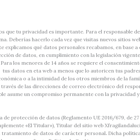
os que tu privacidad es importante. Para el responsable de
a. Deberías hacerlo cada vez que visitas nuevos sitios web,
 te explicamos qué datos personales recabamos, en base a
cción de datos, en cumplimiento con la legislación vigen
. Para los menores de 14 años se requiere el consentimient
ar tus datos en eta web a menos que lo autoricen tus padr
conómica o a la intimidad de los otros miembros de la famil
 través de las direcciones de correo electrónico del respon
ble asume un compromiso permanente con la privacidad y g
 de protección de datos (Reglamento UE 2016/679, de 27 de
lemente «El Titular»), Titular del sitio web Xfragilandalucia
 el tratamiento de datos de carácter personal
.
Dicha política