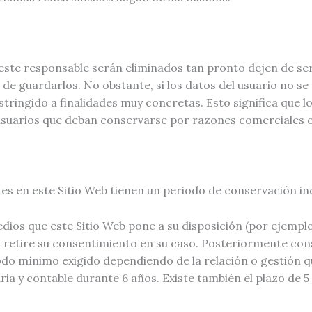
ste responsable serán eliminados tan pronto dejen de ser 
 de guardarlos. No obstante, si los datos del usuario no s
tringido a finalidades muy concretas. Esto significa que l
 usuarios que deban conservarse por razones comerciales o 
es en este Sitio Web tienen un periodo de conservación ind
edios que este Sitio Web pone a su disposición (por ejemp
os retire su consentimiento en su caso. Posteriormente co
riodo mínimo exigido dependiendo de la relación o gestión 
ia y contable durante 6 años. Existe también el plazo de 5 