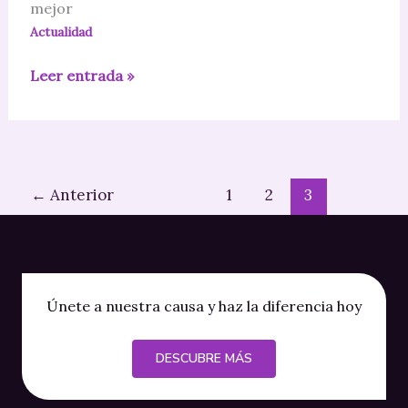
mejor
Actualidad
Se
Leer entrada »
desvela
la
causa
del
rechazo
←
Anterior
1
2
3
al
contacto
en
el
síndrome
Únete a nuestra causa y haz la diferencia hoy
de
X
DESCUBRE MÁS
frágil