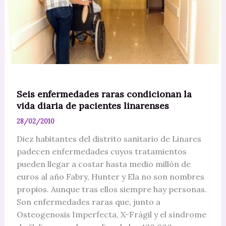
para
el
Síndrome
X
Frágil
Seis enfermedades raras condicionan la
vida diaria de pacientes linarenses
28/02/2010
Diez habitantes del distrito sanitario de Linares
padecen enfermedades cuyos tratamientos
pueden llegar a costar hasta medio millón de
euros al año Fabry, Hunter y Ela no son nombres
propios. Aunque tras ellos siempre hay personas.
Son enfermedades raras que, junto a
Osteogenosis Imperfecta, X-Frágil y el síndrome