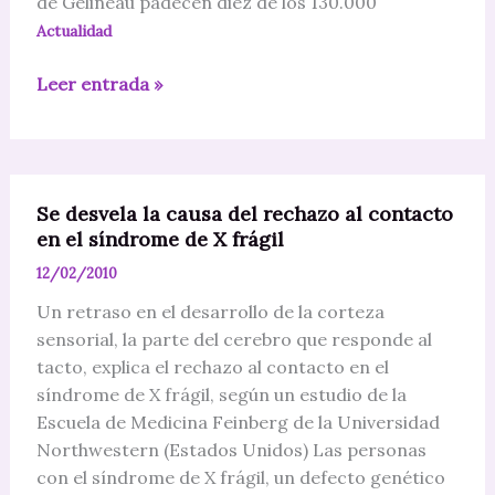
de Gelineau padecen diez de los 130.000
Actualidad
Seis
Leer entrada »
enfermedades
raras
condicionan
la
Se desvela la causa del rechazo al contacto
vida
en el síndrome de X frágil
diaria
12/02/2010
de
pacientes
Un retraso en el desarrollo de la corteza
linarenses
sensorial, la parte del cerebro que responde al
tacto, explica el rechazo al contacto en el
síndrome de X frágil, según un estudio de la
Escuela de Medicina Feinberg de la Universidad
Northwestern (Estados Unidos) Las personas
con el síndrome de X frágil, un defecto genético