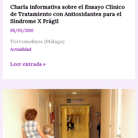
Charla informativa sobre el Ensayo Clínico
de Tratamiento con Antioxidantes para el
Síndrome X Frágil
06/03/2010
Torremolinos (Málaga)
Actualidad
Charla
Leer entrada »
informativa
sobre
el
Ensayo
Clínico
de
Tratamiento
con
Antioxidantes