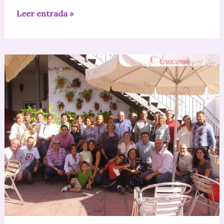
Lotería
Leer entrada »
de
Navidad