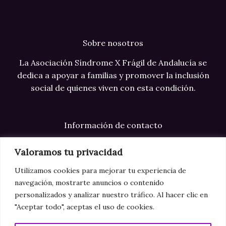
Sobre nosotros
La Asociación Síndrome X Frágil de Andalucía se
dedica a apoyar a familias y promover la inclusión
social de quienes viven con esta condición.
Información de contacto
Correo electrónico: info@xfragilandalucia.com
Valoramos tu privacidad
Teléfono: +34 123 123 123
Utilizamos cookies para mejorar tu experiencia de
navegación, mostrarte anuncios o contenido
Dirección: Sevilla
personalizados y analizar nuestro tráfico. Al hacer clic en
"Aceptar todo", aceptas el uso de cookies.
Aviso legal