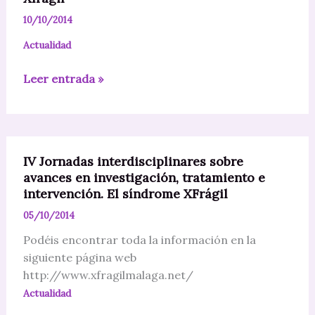
10/10/2014
Actualidad
Celebrando
Leer entrada »
el
día
Europeo
del
IV Jornadas interdisciplinares sobre
Síndrome
avances en investigación, tratamiento e
Xfragil
intervención. El síndrome XFrágil
05/10/2014
Podéis encontrar toda la información en la
siguiente página web
http://www.xfragilmalaga.net/
Actualidad