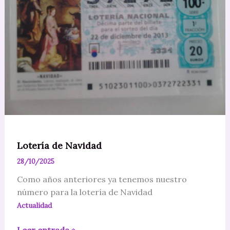
Lotería de Navidad
28/10/2025
Como años anteriores ya tenemos nuestro
número para la lotería de Navidad
Actualidad
Lotería
Leer entrada »