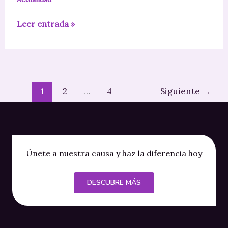
Loteria
Leer entrada »
de
navidad
1
2
…
4
Siguiente
→
Únete a nuestra causa y haz la diferencia hoy
DESCUBRE MÁS