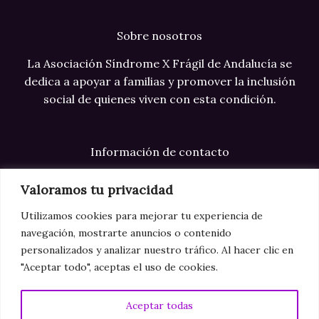
Sobre nosotros
La Asociación Síndrome X Frágil de Andalucía se
dedica a apoyar a familias y promover la inclusión
social de quienes viven con esta condición.
Información de contacto
Correo electrónico: info@xfragilandalucia.com
Valoramos tu privacidad
Teléfono: +34 123 123 123
Utilizamos cookies para mejorar tu experiencia de
navegación, mostrarte anuncios o contenido
Dirección: Sevilla
personalizados y analizar nuestro tráfico. Al hacer clic en
"Aceptar todo", aceptas el uso de cookies.
Aviso legal
Aceptar todas
Política de privacidad