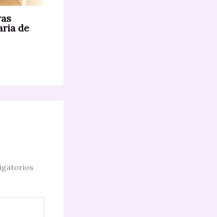
ras
aria de
igatorios