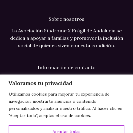
Sobre nosotros
La Asociación Síndrome X Frágil de Andalucía se
dedica a apoyar a familias y promover la inclusión
social de quienes viven con esta condición.
Información de contacto
Correo electrónico: info@xfragilandalucia.com
Valoramos tu privacidad
Teléfono: +34 123 123 123
Utilizamos cookies para mejorar tu experiencia de
navegación, mostrarte anuncios o contenido
Dirección: Sevilla
personalizados y analizar nuestro tráfico. Al hacer clic en
"Aceptar todo", aceptas el uso de cookies.
Aviso legal
Aceptar todas
Política de privacidad