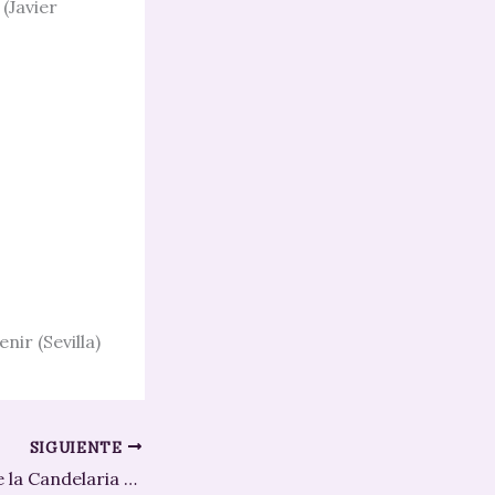
(Javier
nir (Sevilla)
SIGUIENTE
La Hermandad de la Candelaria de Sevilla dona 2.000 euros a la Asociación